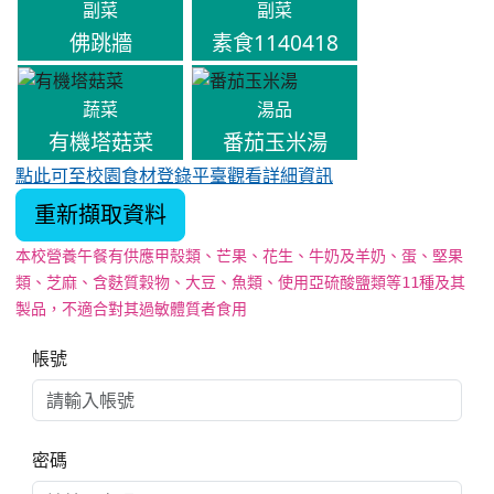
副菜
副菜
佛跳牆
素食1140418
蔬菜
湯品
有機塔菇菜
番茄玉米湯
點此可至校園食材登錄平臺觀看詳細資訊
重新擷取資料
本校營養午餐有供應甲殼類、芒果、花生、牛奶及羊奶、蛋、堅果
類、芝麻、含麩質穀物、大豆、魚類、使用亞硫酸鹽類等11種及其
製品，不適合對其過敏體質者食用
右邊區域內容
帳號
密碼