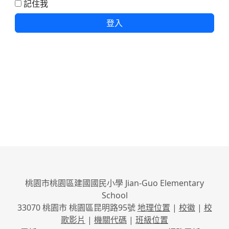
記住我
登入
桃園市桃園區建國國民小學 Jian-Guo Elementary
School
33070 桃園市 桃園區昆明路95號
地理位置
|
校徽
|
校
歌影片
|
機關代碼
|
班級位置