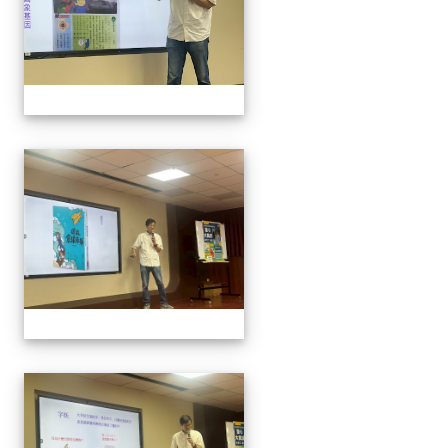
114與作家有約_童心大風吹
114與作家有約_童心大風吹