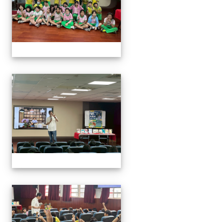
114與作家有約_童心大風吹
114與作家有約_童心大風吹