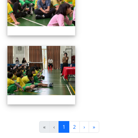
114與作家有約_林佑儒老師
(目前頁次)
下一頁
最後頁
«
‹
1
2
›
»