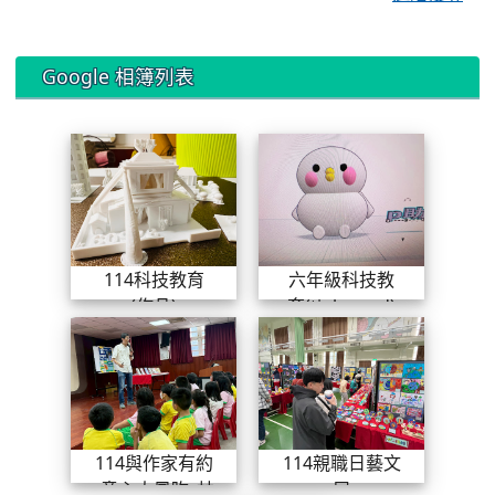
Google 相簿列表
114科技教育(作品)
六年級科技教
114科技教育
六年級科技教
(作品)
育(tinkercad)
114與作家有約_童心大風吹_林
114親
114與作家有約
114親職日藝文
_童心大風吹_林
展