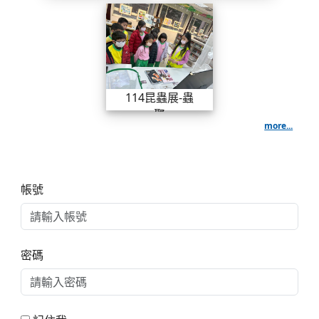
114昆蟲展-蟲聚
世仁老師
114昆蟲展-蟲
聚
more...
右邊區域內容
帳號
密碼