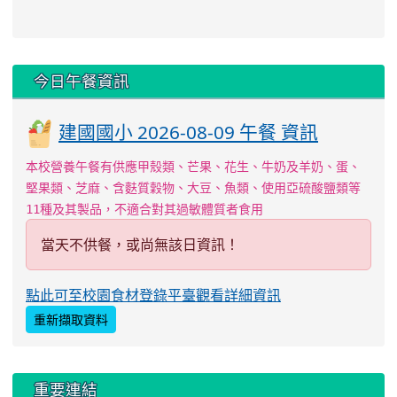
下中區域內容
今日午餐資訊
建國國小 2026-08-09 午餐 資訊
本校營養午餐有供應甲殼類、芒果、花生、牛奶及羊奶、蛋、
堅果類、芝麻、含麩質穀物、大豆、魚類、使用亞硫酸鹽類等
11種及其製品，不適合對其過敏體質者食用
當天不供餐，或尚無該日資訊！
點此可至校園食材登錄平臺觀看詳細資訊
重新擷取資料
左邊區域內容
重要連結